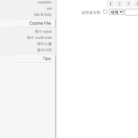
cosmetics
1
2
3
sun
답변글포함:
hair & body
페수 report
페수 world wide
뷰티스쿨
용어사전