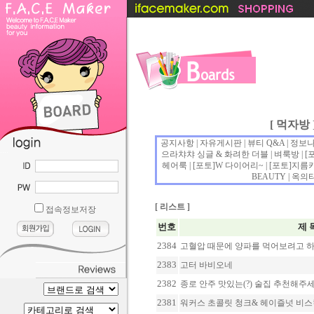
[ 먹자방 
공지사항
|
자유게시판
|
뷰티 Q&A
|
정보
....
으라챠챠 싱글 & 화려한 더블
|
벼룩방
| [
헤어룩
| [포토]
W 다이어리~
| [포토]
지름
BEAUTY
|
옥의
[
리스트
]
접속정보저장
번호
제 
2384
고혈압 때문에 양파를 먹어보려고 
2383
고터 바비오네
2382
종로 안주 맛있는(?) 술집 추천해주
2381
워커스 초콜릿 청크& 헤이즐넛 비스