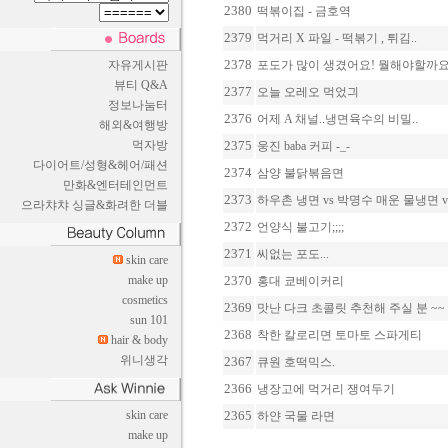
2380
떡볶이집 - 금호역
2379
먹거리 X 파일 - 떡볶기 , 튀김..
2378
자유게시판
포도가 많이 생겼어요! 뭘해야할까요?
뷰티 Q&A
2377
오늘 오레오 먹었긔
정보나눔터
2376
어제 A 채널..냉면육수의 비밀..
해외&여행방
먹자방
2375
웅진 baba 커피 -_-
다이어트/성형&헤어/패션
2374
삼양 불닭볶음면
만화&엔터테인먼트
2373
하우촌 냉면 vs 박명수 매운 물냉면 vs 
으라챠챠 싱글&화려한 더블
2372
언양식 불고기;;;;
2371
씨없는 포도...
skin care
make up
2370
홍대 쿄베이커리
cosmetics
2369
맛난 다크 초콜릿 추천해 주실 분 ~~
sun 101
2368
착한 칼로리면 토마토 스파게티
hair & body
위니생각
2367
큐원 호떡믹스.
2366
냉장고에 먹거리 쟁여두기
skin care
2365
하얀 국물 라면
make up