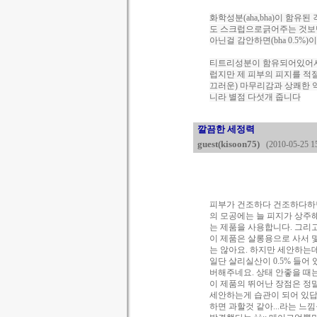
화학성분(aha,bha)이 함유
도 스크럽으로긁어주는 것
아닌걸 감안하면(bha 0.5%)
이
티트리성분이 함유되어있어
럽지만 제 피부의 피지를 
끄러운) 마무리감과 상쾌한
니라 별점 다섯개 줍니다
깔끔한 세정력
guest(kisoon75)
(2010-05-25 15
피부가 건조하다 건조하다하면
의 모공에는 늘 피지가 상주
는 제품을 사용합니다. 그리
이 제품은 살롱용으로 사서 
는 않아요. 하지만 세안하는
일단 살리실산이 0.5% 들어
버해주네요. 상태 안좋을 때
이 제품의 뛰어난 장점은 정
세안하는게 습관이 되어 있답니
하면 과할것 같아...라는 느