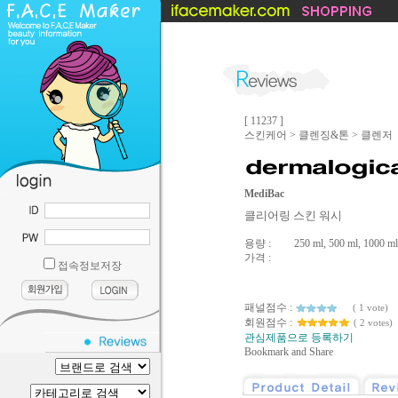
[ 11237 ]
스킨케어 > 클렌징&톤 > 클렌저
....
MediBac
클리어링 스킨 워시
용량 :
250 ml, 500 ml, 1000 ml
가격 :
접속정보저장
패널점수 :
( 1 vote)
회원점수 :
( 2 votes)
관심제품으로 등록하기