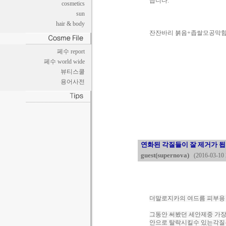
습니다.
cosmetics
sun
hair & body
잔잔바리 붉음+좁쌀모공막힘
페수 report
페수 world wide
뷰티스쿨
용어사전
연화된 각질들이 잘 제거가 됩
guest(supernova)
(2016-03-10 
더말로지카의 여드름 피부용
그동안 써봤던 세안제중 가
안으로 탈락시킬수 있는
각질