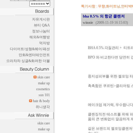
특기사항 : 무향,화이트닝,안티박
bha 0.5% 의 항균 클렌저
자유게시판
winnie
(2009-11-19 16:15:03)
뷰티 Q&A
정보나눔터
해외&여행방
먹자방
BHA 0.5% 각질관리 + 
다이어트/성형&헤어/패션
만화&엔터테인먼트
BPO 와 비교한다면 당연히
으라챠챠 싱글&화려한 더블
중지성피부를 위한 젤포밍 
skin care
make up
촉촉함은 쿠르틴>클리어링 
cosmetics
sun 101
hair & body
메이크업 제거력, 우수합니다
위니생각
클렌징직전 테스트를 위해 파
품의 큰 변화없이 깔끔하게 제
skin care
같은 브랜드의 젤포밍클렌저인
make up