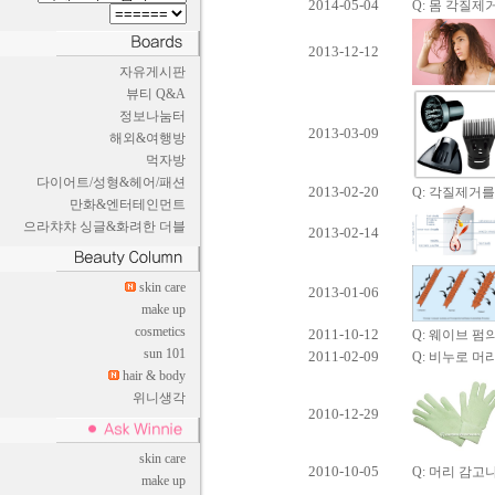
2014-05-04
Q: 몸 각질제거
2013-12-12
자유게시판
뷰티 Q&A
정보나눔터
2013-03-09
해외&여행방
먹자방
다이어트/성형&헤어/패션
2013-02-20
Q: 각질제거를
만화&엔터테인먼트
으라챠챠 싱글&화려한 더블
2013-02-14
skin care
2013-01-06
make up
cosmetics
2011-10-12
Q: 웨이브 펌
sun 101
2011-02-09
Q: 비누로 머
hair & body
위니생각
2010-12-29
skin care
2010-10-05
Q: 머리 감고
make up