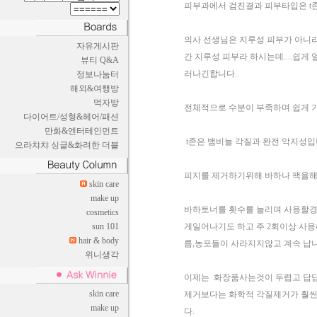
피부과에서 검진결과 피부타입은 t존
의사 선생님은 지루성 피부가 아니
자유게시판
간 지루성 피부라 하시는데....쉽게
뷰티 Q&A
러나긴합니다..
정보나눔터
해외&여행방
먹자방
전체적으로 수분이 부족하며 쉽게 
다이어트/성형&헤어/패션
만화&엔터테인먼트
t존은 뱀비늘 각질과 완전 악지성입
으라챠챠 싱글&화려한 더블
피지를 제거하기위해 바하나 팩을해도
skin care
make up
바하토너를 횟수를 늘리며 사용할경
cosmetics
sun 101
게일어나기도 하고 주 2회이상 사용
hair & body
름,농포들이 사라지지않고 계속 납
위니생각
이제는 화장품사는것이 두렵고 답답
skin care
제거보다는 화학적 각질제거가 훨씬
make up
다.