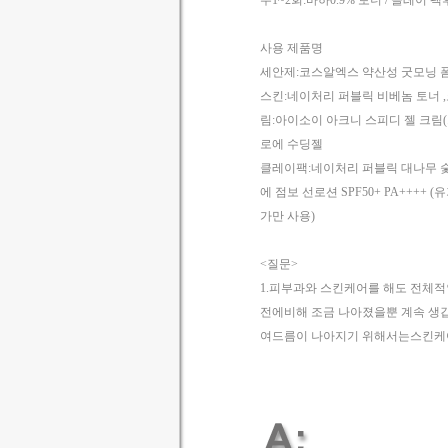
주1~2회:바하0.9% 토너 / 클레이 
사용 제품명
세안제:코스알엑스 약산성 굿모닝 폼
스킨:네이처리 퍼블릭 비베놈 토너 
림:아이소이 아크니 스피디 젤 크림(
로에 수딩젤
클레이팩:네이처리 퍼블릭 대나무 숯 머
에 점보 선로션 SPF50+ PA++++
가만 사용)
<질문>
1.피부과와 스킨케어를 해도 전체적
전에비해 조금 나아졌을뿐 계속 생
여드름이 나아지기 위해서는스킨케