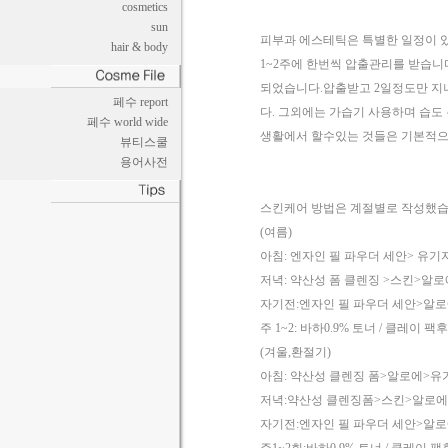
cosmetics
sun
피부과 에스테틱은 특별한 일정이 있
hair & body
1~2주에 한번씩 압출관리를 받습니
되었습니다.압출받고 2일정도만 지
페수 report
다. 그외에는 가습기 사용하며 습도
페수 world wide
생활에서 할수있는 것들은 기본적으
뷰티스쿨
용어사전
스킨케어 방법은 계절별로 작성했습
(여름)
아침: 엔자인 필 파우더 세안> 유
저녁: 약산성 폼 클렌징 >스킨>알로
자기전:엔자인 필 파우더 세안>알
주 1~2: 바하0.9% 토너 / 클레이 
(겨울,환절기)
아침: 약산성 클렌징 폼>알로에>유
저녁:약산성 클렌징폼>스킨>알로에
자기전:엔자인 필 파우더 세안>알