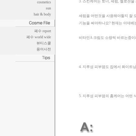
3. 스킨케어는 토너, 세럼, 젤로션
cosmetics
sun
hair & body
세럼을 어떤것을 사용해야할지 잘 
기능을 써야하나요? 현재는 이데베
페수 report
페수 world wide
비타민A 크림도 소량씩 바르는중이
뷰티스쿨
용어사전
4. 지루성 피부염도 집에서 화이트
5. 지루성 피부염의 홈케어는 어떤