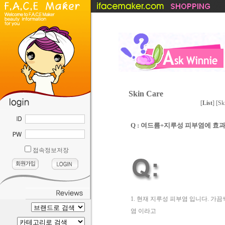
Skin Care
[
List
] [
Sk
....
Q : 여드름+지루성 피부염에 효
접속정보저장
1. 현재 지루성 피부염 입니다. 
염 이라고