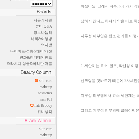
하셨어요. 그래서 피부과에 가서 약
자유게시판
심하지 않다고 하셔서 약을 따로 처
뷰티 Q&A
정보나눔터
지루성 피부염은 평소 관리를 어떻
해외&여행방
먹자방
다이어트/성형&헤어/패션
만화&엔터테인먼트
으라챠챠 싱글&화려한 더블
2. 세안제는 효소, 밀크, 약산성 
skin care
선크림을 덧바르기 때문에 2차세안
make up
cosmetics
지루성 피부염에서 효소 세안제는 
sun 101
hair & body
그리고 지루성 피부염에 클레이팩은
위니생각
skin care
make up